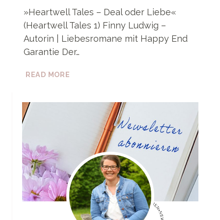
»Heartwell Tales – Deal oder Liebe«
(Heartwell Tales 1) Finny Ludwig –
Autorin | Liebesromane mit Happy End
Garantie Der…
HEARTWELL
READ MORE
TALES
–
DEAL
ODER
LIEBE