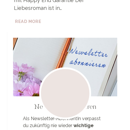
mit Happy End Garantie Der
Liebesroman ist in…
BAUSTELLE:
READ MORE
LIEBE!
EIN
TOR
AUF
UMWEGEN
Newsletter abonnieren
Als Newsletter-AbonnentIn verpasst
du zukünftig nie wieder
wichtige