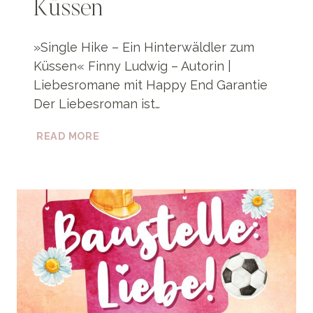
Küssen
»Single Hike – Ein Hinterwäldler zum
Küssen« Finny Ludwig – Autorin |
Liebesromane mit Happy End Garantie
Der Liebesroman ist…
SINGLE
READ MORE
HIKE:
EIN
HINTERWÄLDLER
ZUM
KÜSSEN