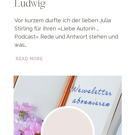
Ludwig
Vor kurzem durfte ich der lieben Julia
Stirling für ihren »Liebe Autorin …
Podcast« Rede und Antwort stehen und
was…
»LIEBE
READ MORE
AUTORIN
…
PODCAST«
MIT
FINNY
LUDWIG