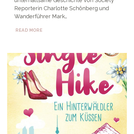
unterhaltsame Geschichte von Society
Reporterin Charlotte Schönberg und
Wanderführer Mark…
PREISAKTION
READ MORE
»SINGLE
HIKE
–
EIN
HINTERWÄLDLER
ZUM
KÜSSEN«