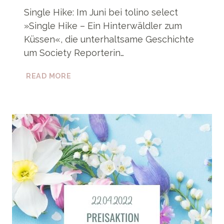
Single Hike: Im Juni bei tolino select
»Single Hike – Ein Hinterwäldler zum
Küssen«, die unterhaltsame Geschichte
um Society Reporterin…
»SINGLE
READ MORE
HIKE«
IM
JUNI
BEI
TOLINO
SELECT