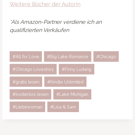
Weitere Bücher der Autorin
*Als Amazon-Partner verdiene ich an
qualifizierten Verkäufen
Schlagworte:
#
All for Love
#
Big Lake Romance
#
Chicago
#
Chicago Lovestory
#
Finny Ludwig
#
gratis lesen
#
Kindle Unlimited
#
kostenlos lesen
#
Lake Michigan
#
Liebesroman
#
Lisa & Sam