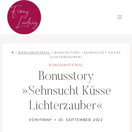
Zum
Inhalt
springen
/
BONUSMATERIAL
/
BONUSSTORY »SEHNSUCHT KÜSSE
LICHTERZAUBER«
BONUSMATERIAL
Bonusstory
»Sehnsucht Küsse
Lichterzauber«
VON
FINNY
10. SEPTEMBER 2022