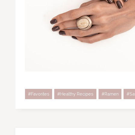
Schlagworte:
#
Favorites
#
Healthy Recipes
#
Ramen
#
Sa