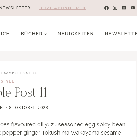
NEWSLETTER ...
JETZT ABONNIEREN
MICH
BÜCHER
NEUIGKEITEN
NEWSLETT
EXAMPLE POST 11
STYLE
e Post 11
TH
8. OKTOBER 2023
lices flavoured oil yuzu seasoned egg spicy bean
ck pepper ginger Tokushima Wakayama sesame