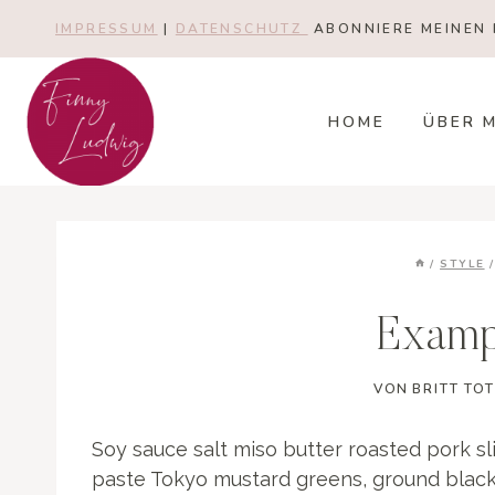
Zum
IMPRESSUM
|
DATENSCHUTZ
ABONNIERE MEINEN 
Inhalt
springen
HOME
ÜBER 
/
STYLE
/
Exampl
VON
BRITT TO
Soy sauce salt miso butter roasted pork s
paste Tokyo mustard greens, ground bla