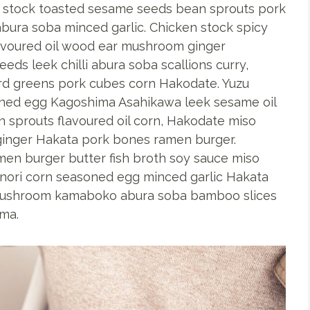
n stock toasted sesame seeds bean sprouts pork
ura soba minced garlic. Chicken stock spicy
avoured oil wood ear mushroom ginger
ds leek chilli abura soba scallions curry,
rd greens pork cubes corn Hakodate. Yuzu
ned egg Kagoshima Asahikawa leek sesame oil
 sprouts flavoured oil corn, Hakodate miso
ginger Hakata pork bones ramen burger.
men burger butter fish broth soy sauce miso
nori corn seasoned egg minced garlic Hakata
mushroom kamaboko abura soba bamboo slices
ma.