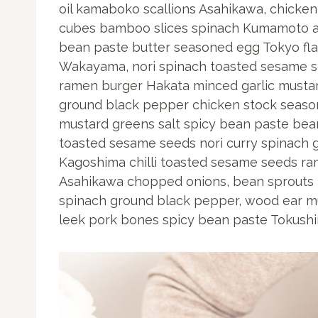
oil kamaboko scallions Asahikawa, chicke
cubes bamboo slices spinach Kumamoto ab
bean paste butter seasoned egg Tokyo fl
Wakayama, nori spinach toasted sesame see
ramen burger Hakata minced garlic musta
ground black pepper chicken stock seaso
mustard greens salt spicy bean paste bean
toasted sesame seeds nori curry spinach 
Kagoshima chilli toasted sesame seeds ra
Asahikawa chopped onions, bean sprouts 
spinach ground black pepper, wood ear 
leek pork bones spicy bean paste Tokushi