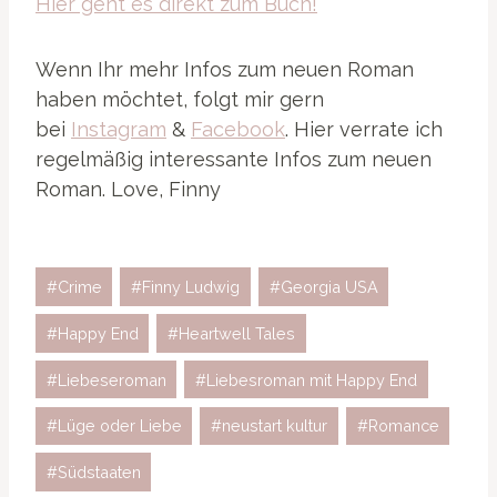
Hier geht es direkt zum Buch!
Wenn Ihr mehr Infos zum neuen Roman
haben möchtet, folgt mir gern
bei
Instagram
&
Facebook
. Hier verrate ich
regelmäßig interessante Infos zum neuen
Roman. Love, Finny
Schlagworte:
#
Crime
#
Finny Ludwig
#
Georgia USA
#
Happy End
#
Heartwell Tales
#
Liebeseroman
#
Liebesroman mit Happy End
#
Lüge oder Liebe
#
neustart kultur
#
Romance
#
Südstaaten