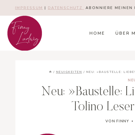
Zum
IMPRESSUM
|
DATENSCHUTZ
ABONNIERE MEINEN 
Inhalt
springen
HOME
ÜBER 
/
NEUIGKEITEN
/
NEU: »BAUSTELLE: LIEBE
NE
Neu: »Baustelle: L
Tolino Leser
VON
FINNY