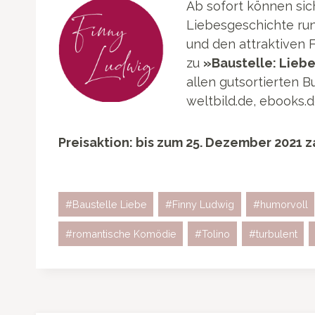
Ab sofort können sic
Liebesgeschichte run
und den attraktiven 
zu
»Baustelle: Lieb
allen gutsortierten 
weltbild.de, ebooks.de
Preisaktion: bis zum 25. Dezember 2021 z
Schlagworte:
#
Baustelle Liebe
#
Finny Ludwig
#
humorvoll
#
romantische Komödie
#
Tolino
#
turbulent