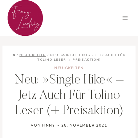
Zum
Inhalt
springen
/
NEUIGKEITEN
/
NEU: »SINGLE HIKE« – JETZ AUCH FÜR
TOLINO LESER (+ PREISAKTION)
NEUIGKEITEN
Neu: »Single Hike« –
Jetz Auch Für Tolino
Leser (+ Preisaktion)
VON
FINNY
28. NOVEMBER 2021