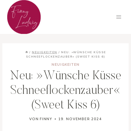
Zum
Inhalt
springen
/
NEUIGKEITEN
/
NEU: »WÜNSCHE KÜSSE
SCHNEEFLOCKENZAUBER« (SWEET KISS 6)
NEUIGKEITEN
Neu: »Wünsche Küsse
Schneeflockenzauber«
(Sweet Kiss 6)
VON
FINNY
19. NOVEMBER 2024