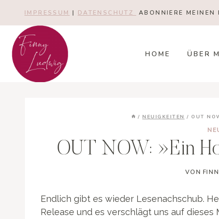
Zum
IMPRESSUM
|
DATENSCHUTZ
ABONNIERE MEINEN 
Inhalt
springen
HOME
ÜBER 
/
NEUIGKEITEN
/
OUT NOW
NE
OUT NOW: »Ein Hol
VON
FIN
Endlich gibt es wieder Lesenachschub. He
Release und es verschlägt uns auf dieses