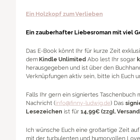
Ein Holzkopf zum Verlieben
Ein zauberhafter Liebesroman mit viel G
Das E-Book könnt Ihr für kurze Zeit exklu
dem
Kindle Unlimited
Abo lest Ihr sogar
k
herausgegeben und ist über den Buchhandel
Verknüpfungen aktiv sein, bitte ich Euch 
Falls Ihr gern ein signiertes Taschenbuch 
Nachricht (
info@finny-ludwig.de
) Das
sign
Lesezeichen
ist für
14,99€ (zzgl. Versand
Ich wünsche Euch eine großartige Zeit au
mit der turbulenten und humorvollen Lov