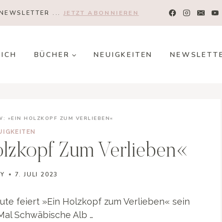
NEWSLETTER ...
JETZT ABONNIEREN
MICH
BÜCHER
NEUIGKEITEN
NEWSLETT
: »EIN HOLZKOPF ZUM VERLIEBEN«
UIGKEITEN
zkopf Zum Verlieben«
NY
7. JULI 2023
ute feiert »Ein Holzkopf zum Verlieben« sein
 Mal Schwäbische Alb …