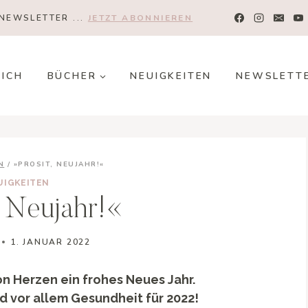
NEWSLETTER ...
JETZT ABONNIEREN
MICH
BÜCHER
NEUIGKEITEN
NEWSLETT
N
/
»PROSIT, NEUJAHR!«
UIGKEITEN
, Neujahr!«
1. JANUAR 2022
on Herzen ein frohes Neues Jahr.
nd vor allem Gesundheit für 2022!