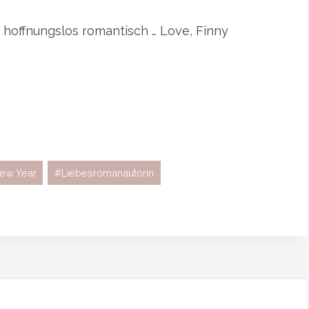
n hoffnungslos romantisch … Love, Finny
ew Year
#
Liebesromanautorin