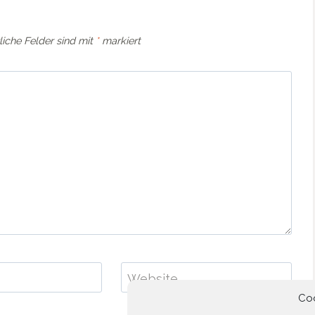
liche Felder sind mit
*
markiert
Website
Co