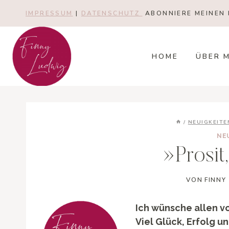
Zum
IMPRESSUM
|
DATENSCHUTZ
ABONNIERE MEINEN 
Inhalt
springen
HOME
ÜBER 
/
NEUIGKEITE
NE
»Prosit
VON
FINNY
Ich wünsche allen v
Viel Glück, Erfolg u