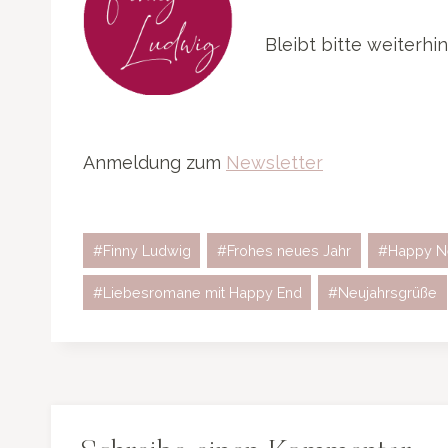
Bleibt bitte weiterhi
Anmeldung zum
Newsletter
Schlagworte:
#
Finny Ludwig
#
Frohes neues Jahr
#
Happy N
#
Liebesromane mit Happy End
#
Neujahrsgrüße