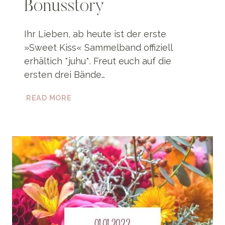
Bonusstory
Ihr Lieben, ab heute ist der erste
»Sweet Kiss« Sammelband offiziell
erhältich *juhu*. Freut euch auf die
ersten drei Bände…
NEU:
READ MORE
»SWEET
KISS«
–
SAMMELBAND
(1-
3),
INKL.
BONUSSTORY