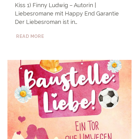
Kiss 1) Finny Ludwig – Autorin |
Liebesromane mit Happy End Garantie
Der Liebesroman ist in…
KEKSE
READ MORE
KÜSSE
MÜHLENZAUBER
(SWEET
KISS
1)