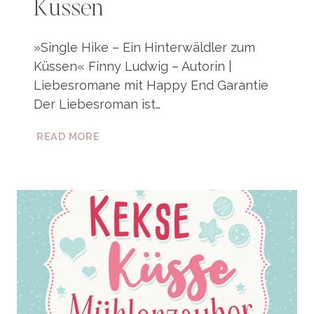
Küssen
»Single Hike – Ein Hinterwäldler zum
Küssen« Finny Ludwig – Autorin |
Liebesromane mit Happy End Garantie
Der Liebesroman ist…
SINGLE
READ MORE
HIKE:
EIN
HINTERWÄLDLER
ZUM
KÜSSEN