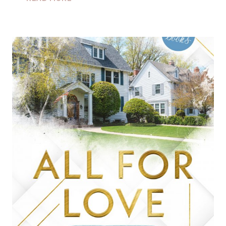
NOW!
»ALL
FOR
LOVE
–
PHOEBE
&
LUKE«
(BIG
LAKE
ROMANCE
2)