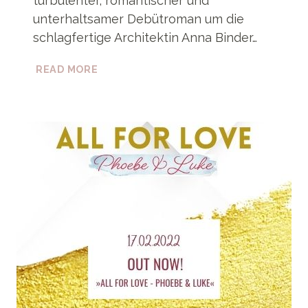
turbulenter, romantischer und
unterhaltsamer Debütroman um die
schlagfertige Architektin Anna Binder…
PREISAKTION
READ MORE
»BAUSTELLE:
LIEBE!
EIN
TOR
AUF
UMWEGEN«