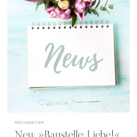
LUKE
(BIG
LAKE
ROMANCE
-2)
NEUIGKEITEN
Neu: »Baustelle: Liebe!«