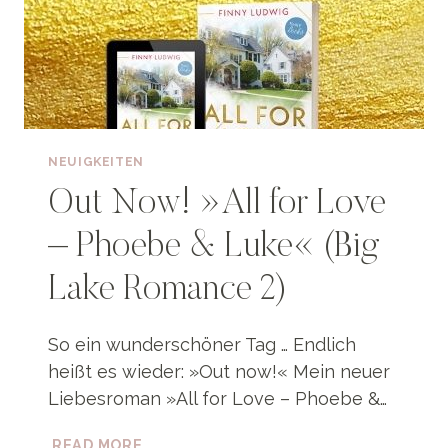
NEUIGKEITEN
Out Now! »All for Love
– Phoebe & Luke« (Big
Lake Romance 2)
So ein wunderschöner Tag … Endlich
heißt es wieder: »Out now!« Mein neuer
Liebesroman »All for Love – Phoebe &…
OUT
READ MORE