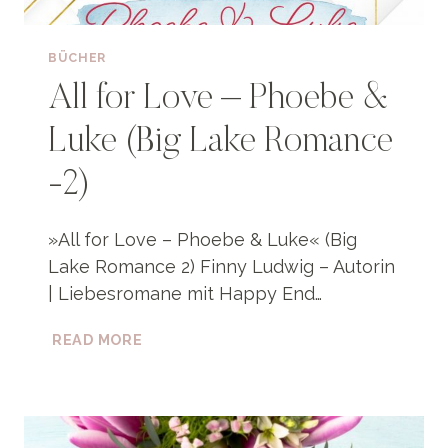
BÜCHER
All for Love – Phoebe &
Luke (Big Lake Romance
-2)
»All for Love – Phoebe & Luke« (Big
Lake Romance 2) Finny Ludwig – Autorin
| Liebesromane mit Happy End…
ALL
READ MORE
FOR
LOVE
–
PHOEBE
&