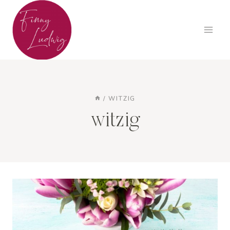
Zum
Inhalt
springen
/
WITZIG
witzig