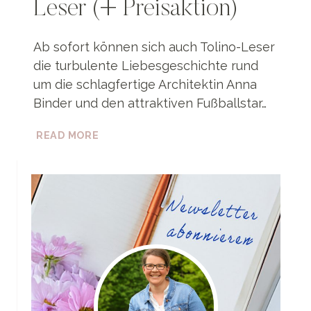
Leser (+ Preisaktion)
Ab sofort können sich auch Tolino-Leser
die turbulente Liebesgeschichte rund
um die schlagfertige Architektin Anna
Binder und den attraktiven Fußballstar…
NEU:
READ MORE
»BAUSTELLE:
LIEBE!«
–
JETZ
AUCH
FÜR
TOLINO
LESER
(+
PREISAKTION)